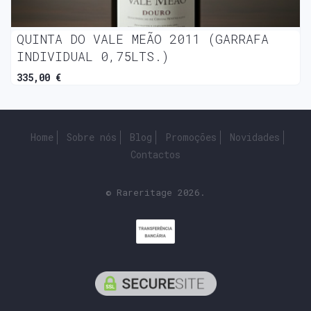
QUINTA DO VALE MEÃO 2011 (GARRAFA
INDIVIDUAL 0,75LTS.)
335,00 €
Home
Sobre nós
Blog
Promoções
Novidades
Contactos
© Rareritage 2026.