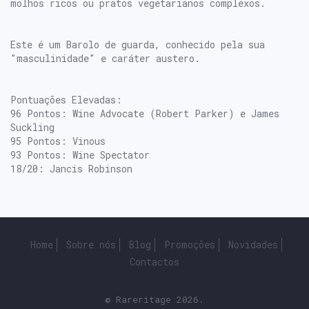
molhos ricos ou pratos vegetarianos complexos.
Este é um Barolo de guarda, conhecido pela sua
"masculinidade" e caráter austero.
Pontuações Elevadas:
96 Pontos: Wine Advocate (Robert Parker) e James
Suckling
95 Pontos: Vinous
93 Pontos: Wine Spectator
18/20: Jancis Robinson
Home
Sobre nós
Blog
Promoções
Novidades
Contactos
© Rareritage 2026.